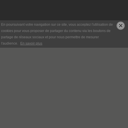
En poursuivant votre navigation sur ce site, vous acceptez l'utilisation de
cookies pour vous proposer de partager du contenu via les boutons de
partage de réseaux sociaux et pour nous permettre de mesurer
l'audience.
En savoir plus
QUI SOMMES-NOUS
PRÉSENTATION
TIMELINE
SERVICES
CONSEILS
NOS PRODUITS
NOS MARQUES
CATALOGUE
STRESSLESS
SALON
LATTOFLEX
SÉJOUR
LIGNE ROSET